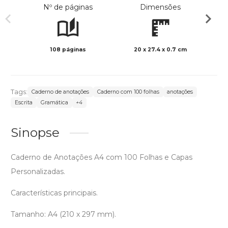
Nº de páginas
Dimensões
108 páginas
20 x 27.4 x 0.7 cm
Preto 
Tags:
Caderno de anotações
Caderno com 100 folhas
anotações
Escrita
Gramática
+4
Sinopse
Caderno de Anotações A4 com 100 Folhas e Capas
Personalizadas.
Características principais.
Tamanho: A4 (210 x 297 mm).