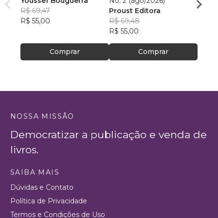
Youssef Bouguerra
No. 2 (ago/2026)
Criat
R$ 69,47
Proust Editora
Apoll
R$ 55,00
R$ 69,48
R$ 26,
R$ 55,00
R$ 20
Comprar
Comprar
NOSSA MISSÃO
Democratizar a publicação e venda de
livros.
SAIBA MAIS
Dúvidas e Contato
Política de Privacidade
Termos e Condições de Uso