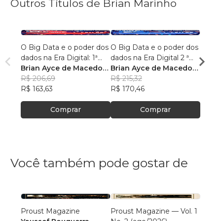
Outros Títulos de Brian Marinho
O Big Data e o poder dos
O Big Data e o poder dos
“O re
dados na Era Digital: 1ª
dados na Era Digital 2 ª
lingu
Edição.
Brian Ayce de Macedo
Edição:
Brian Ayce de Macedo
progr
Brian
Marinho
R$ 206,69
Marinho
R$ 215,32
data e
Mari
R$ 87
R$ 163,63
R$ 170,46
R$ 69
Comprar
Comprar
Você também pode gostar de
Proust Magazine
Proust Magazine — Vol. 1
Explor