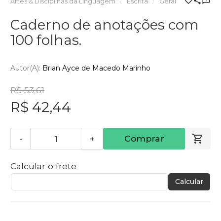
Artes & Disciplinas da Linguagem
Escrita
Geral
Caderno de anotações com
100 folhas.
Autor(a):
Brian Ayce de Macedo Marinho
R$ 53,61
R$ 42,44
-
+
Comprar
Calcular o frete
Calcular