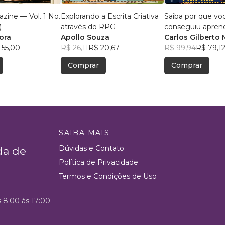
zine — Vol. 1 No.
Explorando a Escrita Criativa
Saiba por que vo
)
através do RPG
conseguiu apren
ora
Apollo Souza
português
Carlos Gilberto 
 55,00
R$ 26,11
R$ 20,67
Rodrigues Sans
R$ 99,94
R$ 79,1
Ferrari
Comprar
Comprar
SAIBA MAIS
Dúvidas e Contato
da de
Política de Privacidade
Termos e Condições de Uso
s 8:00 às 17:00