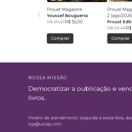
Proust Magazine
Proust Maga
Youssef Bouguerra
2 (ago/2026
R$ 69,47
R$ 55,00
Proust Edit
R$ 69,48
R$
Comprar
Comprar
NOSSA MISSÃO
Democratizar a publicação e ven
livros.
Horário de atendimento: segunda à sexta-feira, da
loja@uiclap.com