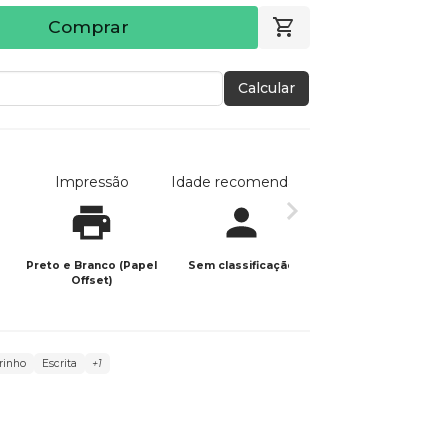
Comprar
Calcular
Impressão
Idade recomendada
Data de publicaç
Preto e Branco (Papel
Sem classificação
20/11/2025
Offset)
rinho
Escrita
+1