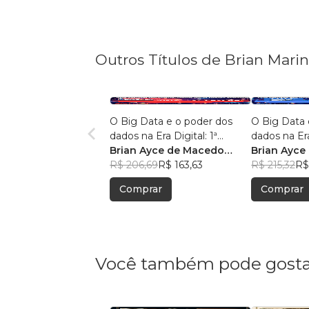
Outros Títulos de Brian Mari
O Big Data e o poder dos
O Big Data 
dados na Era Digital: 1ª
dados na Era
Edição.
Brian Ayce de Macedo
Edição:
Brian Ayce
Marinho
R$ 206,69
R$ 163,63
Marinho
R$ 215,32
R$
Comprar
Comprar
Você também pode gosta