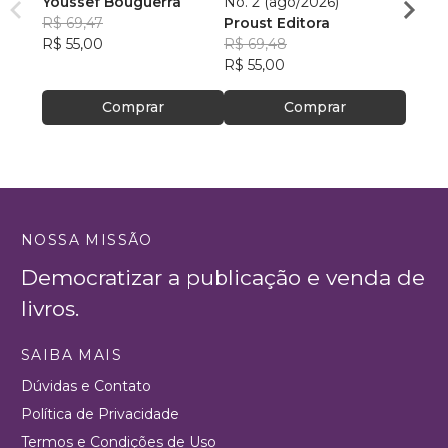
Youssef Bouguerra
No. 2 (ago/2026)
Criat
R$ 69,47
Proust Editora
Apoll
R$ 55,00
R$ 69,48
R$ 26,
R$ 55,00
R$ 20
Comprar
Comprar
NOSSA MISSÃO
Democratizar a publicação e venda de
livros.
SAIBA MAIS
Dúvidas e Contato
Política de Privacidade
Termos e Condições de Uso