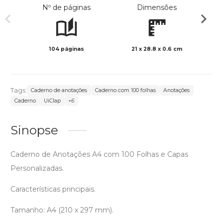
Nº de páginas
Dimensões
104 páginas
21 x 28.8 x 0.6 cm
Preto 
Tags:
Caderno de anotações
Caderno com 100 folhas
Anotações
Caderno
UiClap
+6
Sinopse
Caderno de Anotações A4 com 100 Folhas e Capas
Personalizadas.
Características principais.
Tamanho: A4 (210 x 297 mm).