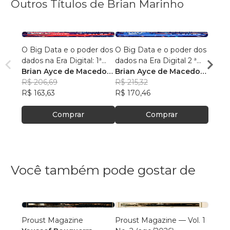
Outros Títulos de Brian Marinho
O Big Data e o poder dos
O Big Data e o poder dos
“O re
dados na Era Digital: 1ª
dados na Era Digital 2 ª
lingu
Edição.
Brian Ayce de Macedo
Edição:
Brian Ayce de Macedo
progr
Brian
Marinho
R$ 206,69
Marinho
R$ 215,32
data e
Mari
R$ 87
R$ 163,63
R$ 170,46
R$ 69
Comprar
Comprar
Você também pode gostar de
Proust Magazine
Proust Magazine — Vol. 1
Explor