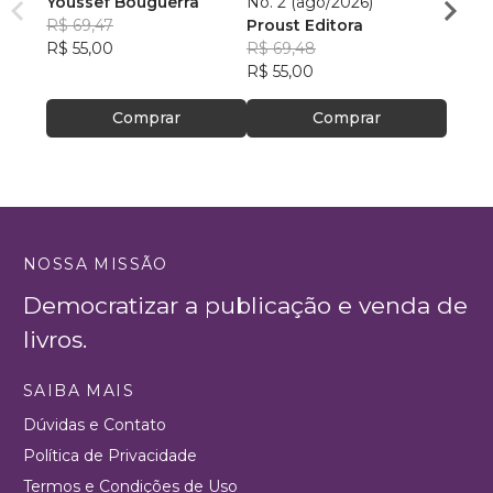
Youssef Bouguerra
No. 2 (ago/2026)
Criat
R$ 69,47
Proust Editora
Apoll
R$ 55,00
R$ 69,48
R$ 26,
R$ 55,00
R$ 20
Comprar
Comprar
NOSSA MISSÃO
Democratizar a publicação e venda de
livros.
SAIBA MAIS
Dúvidas e Contato
Política de Privacidade
Termos e Condições de Uso