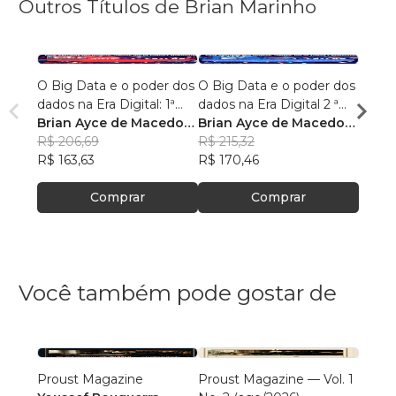
Outros Títulos de Brian Marinho
O Big Data e o poder dos
O Big Data e o poder dos
“O re
dados na Era Digital: 1ª
dados na Era Digital 2 ª
lingu
Edição.
Brian Ayce de Macedo
Edição:
Brian Ayce de Macedo
progr
Brian
Marinho
R$ 206,69
Marinho
R$ 215,32
data e
Mari
R$ 87
R$ 163,63
R$ 170,46
R$ 69
Comprar
Comprar
Você também pode gostar de
Proust Magazine
Proust Magazine — Vol. 1
Explor