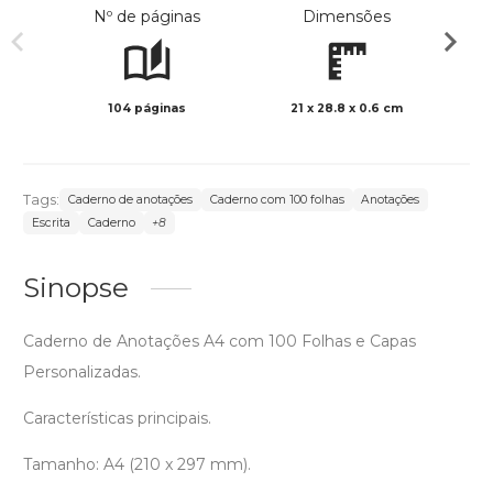
Nº de páginas
Dimensões
104 páginas
21 x 28.8 x 0.6 cm
Preto 
Tags:
Caderno de anotações
Caderno com 100 folhas
Anotações
Escrita
Caderno
+8
Sinopse
Caderno de Anotações A4 com 100 Folhas e Capas
Personalizadas.
Características principais.
Tamanho: A4 (210 x 297 mm).