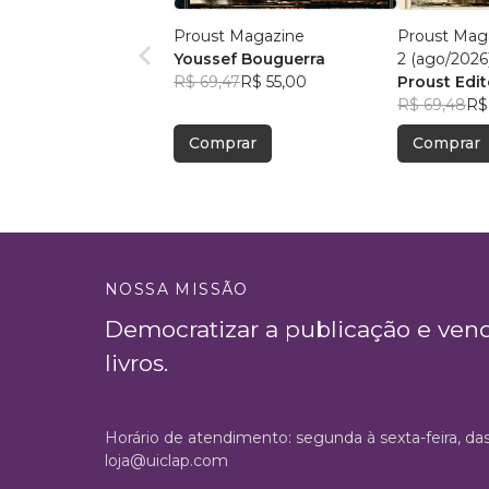
Proust Magazine
Proust Maga
Youssef Bouguerra
2 (ago/2026
R$ 69,47
R$ 55,00
Proust Edit
R$ 69,48
R$
Comprar
Comprar
NOSSA MISSÃO
Democratizar a publicação e ven
livros.
Horário de atendimento: segunda à sexta-feira, da
loja@uiclap.com