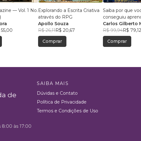
zine — Vol. 1 No.
Explorando a Escrita Criativa
Saiba por que vo
)
através do RPG
conseguiu apren
ora
Apollo Souza
português
Carlos Gilberto 
 55,00
R$ 26,11
R$ 20,67
Rodrigues Sans
R$ 99,94
R$ 79,1
Ferrari
Comprar
Comprar
SAIBA MAIS
Dúvidas e Contato
da de
Política de Privacidade
Termos e Condições de Uso
s 8:00 às 17:00