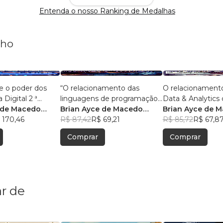
Entenda o nosso Ranking de Medalhas
nho
e o poder dos
“O relacionamento das
O relacionament
 Digital 2 ª
linguagens de programação
Data & Analytics 
 de Macedo
com o big data e analytics.”
Brian Ayce de Macedo
Com 50 pergunta
Brian Ayce de 
 170,46
Marinho
R$ 87,42
R$ 69,21
respostas.
Marinho
R$ 85,72
R$ 67,8
Comprar
Comprar
r de