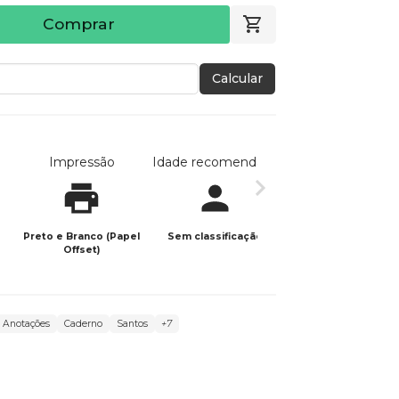
Comprar
Calcular
Impressão
Idade recomendada
Data de publicaç
Preto e Branco (Papel
Sem classificação
20/11/2025
Offset)
Anotações
Caderno
Santos
+7