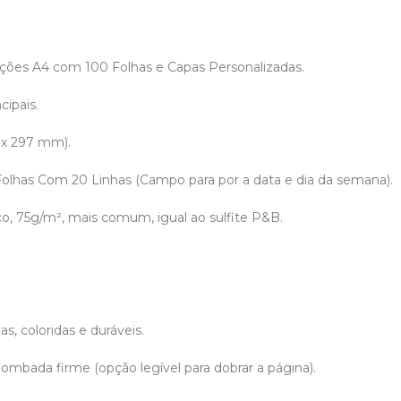
ões A4 com 100 Folhas e Capas Personalizadas.
cipais.
 x 297 mm).
 Folhas Com 20 Linhas (Campo para por a data e dia da semana).
co, 75g/m², mais comum, igual ao sulfite P&B.
.
s, coloridas e duráveis.
ombada firme (opção legível para dobrar a página).