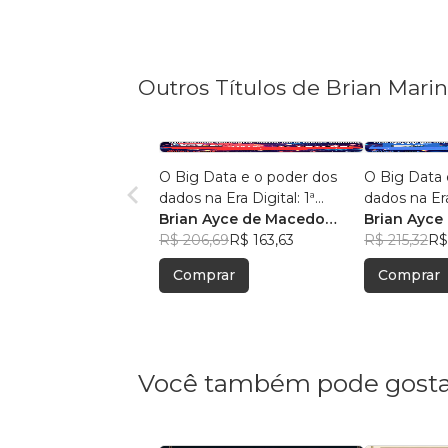
Outros Títulos de Brian Mari
O Big Data e o poder dos
O Big Data 
dados na Era Digital: 1ª
dados na Era
Edição.
Brian Ayce de Macedo
Edição:
Brian Ayce
Marinho
R$ 206,69
R$ 163,63
Marinho
R$ 215,32
R$
Comprar
Comprar
Você também pode gosta