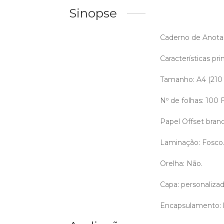
Sinopse
Caderno de Anotaç
Características prin
Tamanho: A4 (210
Nº de folhas: 100
Papel Offset bran
Laminação: Fosco
Orelha: Não.
Capa: personalizada
Encapsulamento: l