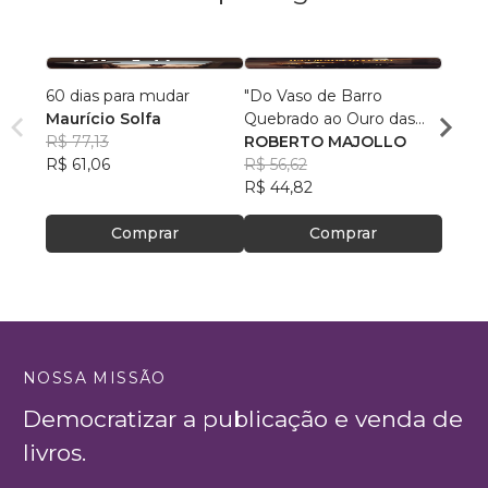
60 dias para mudar
"Do Vaso de Barro
Super
Maurício Solfa
Quebrado ao Ouro das
Mulhe
R$ 77,13
Mãos Divinas"
ROBERTO MAJOLLO
Bianc
R$ 61,06
R$ 56,62
R$ 67
R$ 44,82
R$ 53
Comprar
Comprar
NOSSA MISSÃO
Democratizar a publicação e venda de
livros.