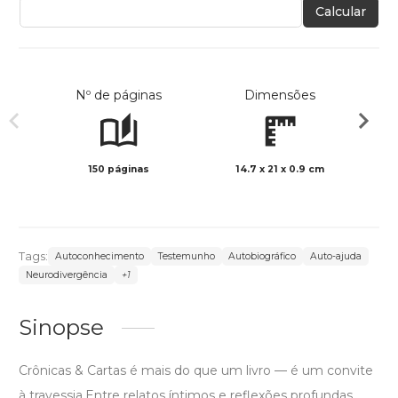
Calcular
Nº de páginas
Dimensões
150 páginas
14.7 x 21 x 0.9 cm
Preto 
Tags:
Autoconhecimento
Testemunho
Autobiográfico
Auto-ajuda
Neurodivergência
+1
Sinopse
Crônicas & Cartas é mais do que um livro — é um convite
à travessia.Entre relatos íntimos e reflexões profundas,