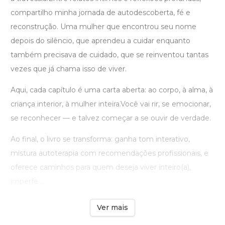
compartilho minha jornada de autodescoberta, fé e
reconstrução. Uma mulher que encontrou seu nome
depois do silêncio, que aprendeu a cuidar enquanto
também precisava de cuidado, que se reinventou tantas
vezes que já chama isso de viver.
Aqui, cada capítulo é uma carta aberta: ao corpo, à alma, à
criança interior, à mulher inteira.Você vai rir, se emocionar,
se reconhecer — e talvez começar a se ouvir de verdade.
Ao final, o livro se transforma: ganha tom interativo,
mistura autoterapia com recomendações profissionais, e
oferece caminhos para quem deseja viver inteiro(a),
imperfe ...
Ver mais