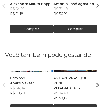
Alexandre Mauro Nappi
Antonio José Agostino
Edils
R$ 64,65
R$ 71,48
R$ 60
R$ 51,18
R$ 56,59
R$ 47
Comprar
Comprar
Você também pode gostar de
Caminho
AS CAVERNAS QUE
Queri
André Naves.:
VENCI
Chris
R$ 64,04
ROSANA KEULY
R$ 51
R$ 50,70
R$ 74,69
R$ 40
R$ 59,13