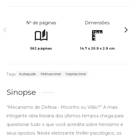
Nº de páginas
Dimensões
562 páginas
14.7 x 20.9 x 2.9 cm
Col
Tags:
Autoajuda
Motivacional
Inspiracional
Sinopse
“Mecanismo de Defesa - Mocinho ou Vilão?” A mais
intrigante obra literária dos últimos tempos chega para
questionar tudo o que você acredita sobre heroísmo e
seus opostos. Neste eletrizante thriller psicológico, os