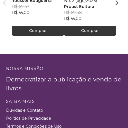
Youssef Bouguerra
No. 2 (ago/2026)
Criat
R$ 69,47
Proust Editora
Apoll
R$ 55,00
R$ 69,48
R$ 26,
R$ 55,00
R$ 20
Comprar
Comprar
NOSSA MISSÃO
Democratizar a publicação e venda de
livros.
SAIBA MAIS
Dúvidas e Contato
Política de Privacidade
Termos e Condições de Uso