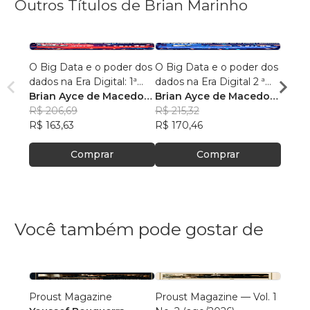
Outros Títulos de Brian Marinho
O Big Data e o poder dos
O Big Data e o poder dos
“O re
dados na Era Digital: 1ª
dados na Era Digital 2 ª
lingu
Edição.
Brian Ayce de Macedo
Edição:
Brian Ayce de Macedo
progr
Brian
Marinho
R$ 206,69
Marinho
R$ 215,32
data e
Mari
R$ 87
R$ 163,63
R$ 170,46
R$ 69
Comprar
Comprar
Você também pode gostar de
Proust Magazine
Proust Magazine — Vol. 1
Explor