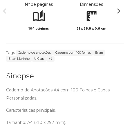
Nº de páginas
Dimensões
104 páginas
21 x 28.8 x 0.6 cm
Preto 
Tags:
Caderno de anotações
Caderno com 100 folhas
Brian
Brian Marinho
UiClap
+4
Sinopse
Caderno de Anotações A4 com 100 Folhas e Capas
Personalizadas.
Características principais.
Tamanho: A4 (210 x 297 mm).