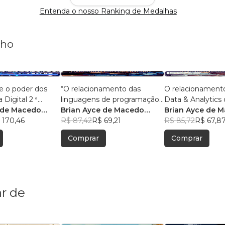
Entenda o nosso Ranking de Medalhas
nho
e o poder dos
“O relacionamento das
O relacionament
 Digital 2 ª
linguagens de programação
Data & Analytics 
 de Macedo
com o big data e analytics.”
Brian Ayce de Macedo
Com 50 pergunta
Brian Ayce de 
 170,46
Marinho
R$ 87,42
R$ 69,21
respostas.
Marinho
R$ 85,72
R$ 67,8
Comprar
Comprar
r de