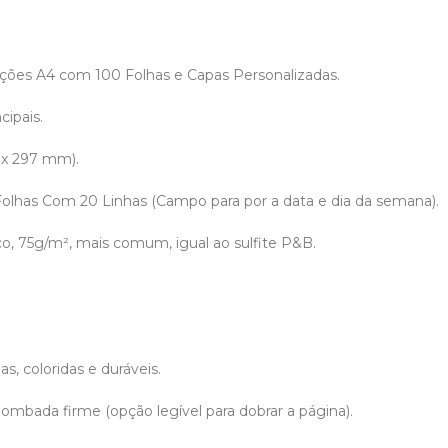
ões A4 com 100 Folhas e Capas Personalizadas.
cipais.
 x 297 mm).
 Folhas Com 20 Linhas (Campo para por a data e dia da semana).
co, 75g/m², mais comum, igual ao sulfite P&B.
.
s, coloridas e duráveis.
ombada firme (opção legível para dobrar a página).