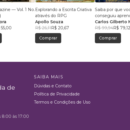
zine — Vol. 1 No.
Explorando a Escrita Criativa
Saiba por que vo
)
através do RPG
conseguiu apren
ora
Apollo Souza
português
Carlos Gilberto 
 55,00
R$ 26,11
R$ 20,67
Rodrigues Sans
R$ 99,94
R$ 79,1
Ferrari
Comprar
Comprar
SAIBA MAIS
Dúvidas e Contato
da de
Política de Privacidade
Termos e Condições de Uso
s 8:00 às 17:00