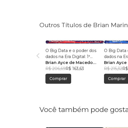
Outros Títulos de Brian Mari
O Big Data e o poder dos
O Big Data 
dados na Era Digital: 1ª
dados na Era
Edição.
Brian Ayce de Macedo
Edição:
Brian Ayce
Marinho
R$ 206,69
R$ 163,63
Marinho
R$ 215,32
R$
Comprar
Comprar
Você também pode gosta