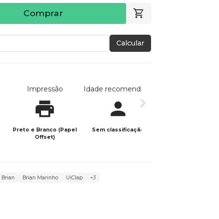
Comprar
Calcular
Impressão
Idade recomendada
Data de publicaç
Preto e Branco (Papel
Sem classificação
19/11/2025
Offset)
Brian
Brian Marinho
UiClap
+3