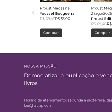
Proust Magazine
Proust Maga
Youssef Bouguerra
2 (ago/2026
R$ 69,47
R$ 55,00
Proust Edit
R$ 69,48
R$
Comprar
Comprar
NOSSA MISSÃO
Democratizar a publicação e ven
livros.
Horário de atendimento: segunda à sexta-feira, da
loja@uiclap.com