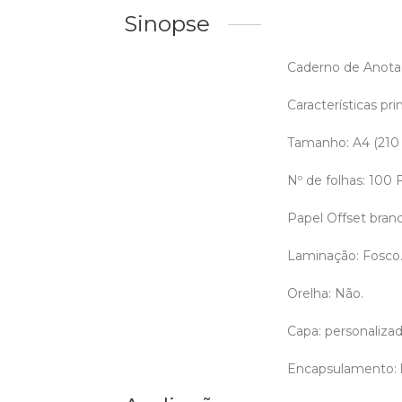
Sinopse
Caderno de Anotaç
Características prin
Tamanho: A4 (210
Nº de folhas: 100
Papel Offset bran
Laminação: Fosco
Orelha: Não.
Capa: personalizada
Encapsulamento: l