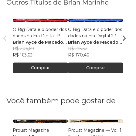
Outros Títulos de Brian Marinho
O Big Data e o poder dos
O Big Data e o poder dos
“O re
dados na Era Digital: 1ª
dados na Era Digital 2 ª
lingu
Edição.
Brian Ayce de Macedo
Edição:
Brian Ayce de Macedo
progr
Brian
Marinho
R$ 206,69
Marinho
R$ 215,32
data e
Mari
R$ 87
R$ 163,63
R$ 170,46
R$ 69
Comprar
Comprar
Você também pode gostar de
Proust Magazine
Proust Magazine — Vol. 1
Explor