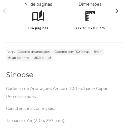
Nº de páginas
Dimensões
104 páginas
21 x 28.8 x 0.6 cm
Preto 
Tags:
Caderno de anotações
Caderno com 100 folhas
Brian
Brian Marinho
UiClap
+3
Sinopse
Caderno de Anotações A4 com 100 Folhas e Capas
Personalizadas.
Características principais.
Tamanho: A4 (210 x 297 mm).