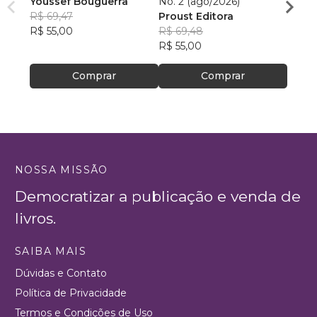
Youssef Bouguerra
No. 2 (ago/2026)
Criat
R$ 69,47
Proust Editora
Apoll
R$ 55,00
R$ 69,48
R$ 26,
R$ 55,00
R$ 20
Comprar
Comprar
NOSSA MISSÃO
Democratizar a publicação e venda de
livros.
SAIBA MAIS
Dúvidas e Contato
Política de Privacidade
Termos e Condições de Uso