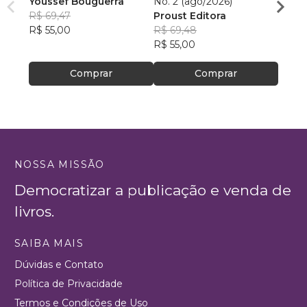
Youssef Bouguerra
No. 2 (ago/2026)
Criat
R$ 69,47
Proust Editora
Apoll
R$ 55,00
R$ 69,48
R$ 26,
R$ 55,00
R$ 20
Comprar
Comprar
NOSSA MISSÃO
Democratizar a publicação e venda de
livros.
SAIBA MAIS
Dúvidas e Contato
Política de Privacidade
Termos e Condições de Uso