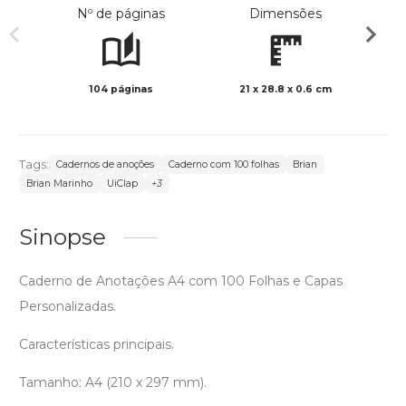
Nº de páginas
Dimensões
104 páginas
21 x 28.8 x 0.6 cm
Preto 
Tags:
Cadernos de anoções
Caderno com 100 folhas
Brian
Brian Marinho
UiClap
+3
Sinopse
Caderno de Anotações A4 com 100 Folhas e Capas
Personalizadas.
Características principais.
Tamanho: A4 (210 x 297 mm).