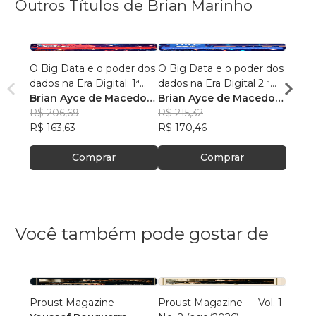
Outros Títulos de Brian Marinho
O Big Data e o poder dos
O Big Data e o poder dos
“O re
dados na Era Digital: 1ª
dados na Era Digital 2 ª
lingu
Edição.
Brian Ayce de Macedo
Edição:
Brian Ayce de Macedo
progr
Brian
Marinho
R$ 206,69
Marinho
R$ 215,32
data e
Mari
R$ 87
R$ 163,63
R$ 170,46
R$ 69
Comprar
Comprar
Você também pode gostar de
Proust Magazine
Proust Magazine — Vol. 1
Explor