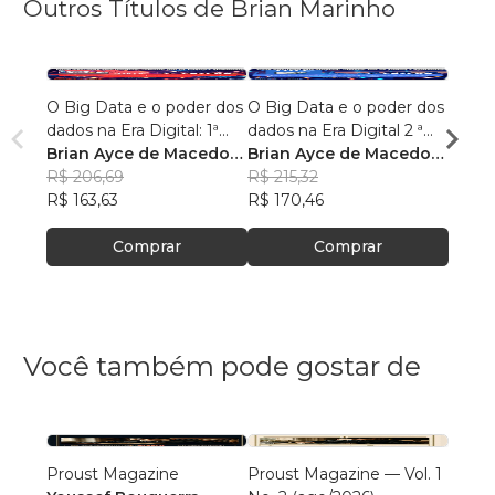
Outros Títulos de Brian Marinho
O Big Data e o poder dos
O Big Data e o poder dos
“O re
dados na Era Digital: 1ª
dados na Era Digital 2 ª
lingu
Edição.
Brian Ayce de Macedo
Edição:
Brian Ayce de Macedo
progr
Brian
Marinho
R$ 206,69
Marinho
R$ 215,32
data e
Mari
R$ 87
R$ 163,63
R$ 170,46
R$ 69
Comprar
Comprar
Você também pode gostar de
Proust Magazine
Proust Magazine — Vol. 1
Explor