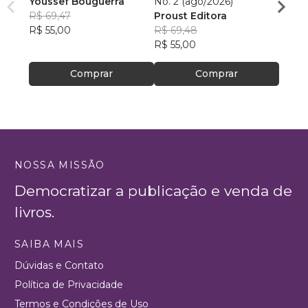
Youssef Bouguerra
No. 2 (ago/2026)
Criat
R$ 69,47
Proust Editora
Apoll
R$ 55,00
R$ 69,48
R$ 26,
R$ 55,00
R$ 20
Comprar
Comprar
NOSSA MISSÃO
Democratizar a publicação e venda de
livros.
SAIBA MAIS
Dúvidas e Contato
Política de Privacidade
Termos e Condições de Uso