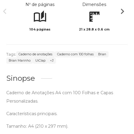
Nº de páginas
Dimensões
104 páginas
21 x 28.8 x 0.6 cm
Preto 
Tags:
Caderno de anotações
Caderno com 100 folhas
Brian
Brian Marinho
UiClap
+3
Sinopse
Caderno de Anotações A4 com 100 Folhas e Capas
Personalizadas.
Características principais.
Tamanho: A4 (210 x 297 mm).