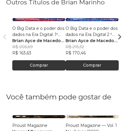
Outros Títulos de Brian Marinho
O Big Data e o poder dos
O Big Data e o poder dos
“O re
dados na Era Digital: 1ª
dados na Era Digital 2 ª
lingu
Edição.
Brian Ayce de Macedo
Edição:
Brian Ayce de Macedo
progr
Brian
Marinho
R$ 206,69
Marinho
R$ 215,32
data e
Mari
R$ 87
R$ 163,63
R$ 170,46
R$ 69
Comprar
Comprar
Você também pode gostar de
Proust Magazine
Proust Magazine — Vol. 1
Explor