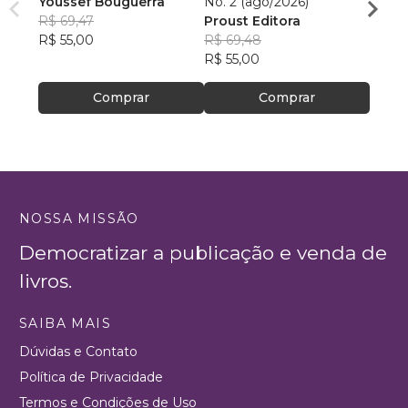
Youssef Bouguerra
No. 2 (ago/2026)
Criat
R$ 69,47
Proust Editora
Apoll
R$ 55,00
R$ 69,48
R$ 26,
R$ 55,00
R$ 20
Comprar
Comprar
NOSSA MISSÃO
Democratizar a publicação e venda de
livros.
SAIBA MAIS
Dúvidas e Contato
Política de Privacidade
Termos e Condições de Uso