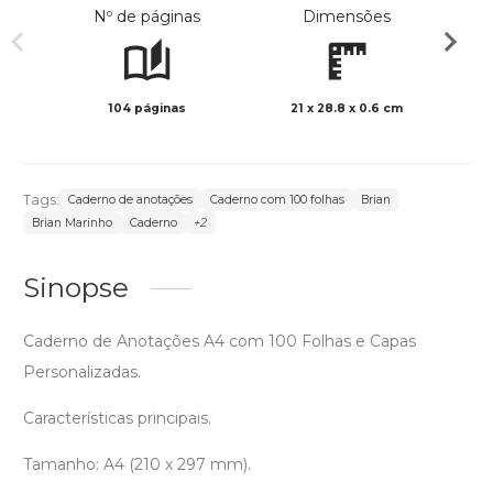
Nº de páginas
Dimensões
104 páginas
21 x 28.8 x 0.6 cm
Preto 
Tags:
Caderno de anotações
Caderno com 100 folhas
Brian
Brian Marinho
Caderno
+2
Sinopse
Caderno de Anotações A4 com 100 Folhas e Capas
Personalizadas.
Características principais.
Tamanho: A4 (210 x 297 mm).