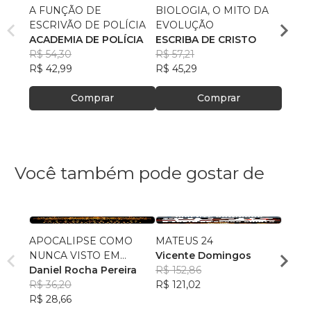
A FUNÇÃO DE
BIOLOGIA, O MITO DA
O QU
ESCRIVÃO DE POLÍCIA
EVOLUÇÃO
CATÓ
ACADEMIA DE POLÍCIA
ESCRIBA DE CRISTO
CENT
R$ 54,30
R$ 57,21
BÍBL
R$ 65
R$ 42,99
R$ 45,29
R$ 52
Comprar
Comprar
Você também pode gostar de
APOCALIPSE COMO
MATEUS 24
Do Di
NUNCA VISTO EM
Vicente Domingos
Crist
CRONOLOGIA
Daniel Rocha Pereira
R$ 152,86
Carlo
R$ 36,20
R$ 121,02
Ferre
R$ 55,
R$ 28,66
R$ 43