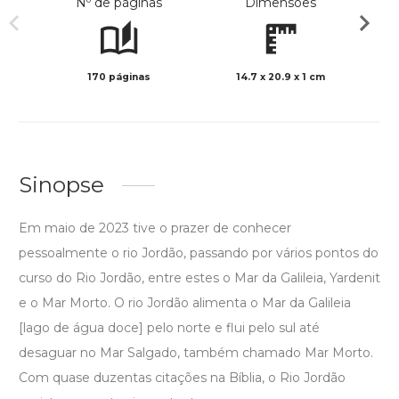
Nº de páginas
Dimensões
170 páginas
14.7 x 20.9 x 1 cm
Preto 
Sinopse
Em maio de 2023 tive o prazer de conhecer
pessoalmente o rio Jordão, passando por vários pontos do
curso do Rio Jordão, entre estes o Mar da Galileia, Yardenit
e o Mar Morto. O rio Jordão alimenta o Mar da Galileia
[lago de água doce] pelo norte e flui pelo sul até
desaguar no Mar Salgado, também chamado Mar Morto.
Com quase duzentas citações na Bíblia, o Rio Jordão