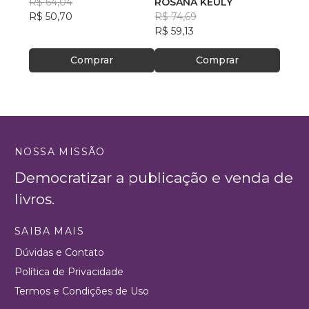
R$ 64,04
ROSANA KEULY
R$ 51
R$ 50,70
R$ 74,69
R$ 40
R$ 59,13
Comprar
Comprar
NOSSA MISSÃO
Democratizar a publicação e venda de
livros.
SAIBA MAIS
Dúvidas e Contato
Política de Privacidade
Termos e Condições de Uso