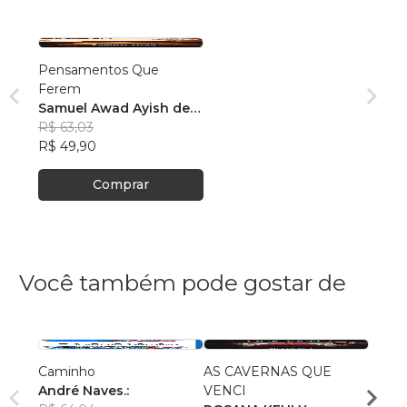
Pensamentos Que
Ferem
Samuel Awad Ayish de
Oliveira
R$ 63,03
R$ 49,90
Comprar
Você também pode gostar de
Caminho
AS CAVERNAS QUE
Queri
André Naves.:
VENCI
Chris