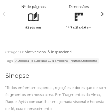
Nº de páginas
Dimensões
92 páginas
14.7 x 21 x 0.6 cm
Preto 
Motivacional & Inspiracional
Categorias:
Tags:
Autoajuda Fé Superação Cura Emocional Traumas Cristianismo
Sinopse
"Todos enfrentamos perdas, rejeições e dores que deixam
fragmentos em nossa alma. Em 'Fragmentos da Alma',
Raquel Ayish compartilha uma jornada visceral e honesta
de fé, cura e renascimento.