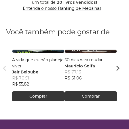
um total de
20 livros vendidos!
Entenda o nosso Ranking de Medalhas
Você também pode gostar de
A vida que eu não planejei
60 dias para mudar
A Vid
viver
Maurício Solfa
Edso
Jair Beloube
R$ 77,13
R$ 46
R$ 70,51
R$ 61,06
R$ 36
R$ 55,82
Comprar
Comprar