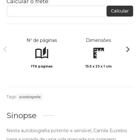
Calcular o frete
Calcular
Nº de páginas
Dimensões
176 páginas
15.5 x 23 x 1 cm
Preto 
Tags:
autobiografia
Sinopse
Nesta autobiografia potente e sensível, Camila Euzebio
narra a jornada de uma vida marcada por coragem,