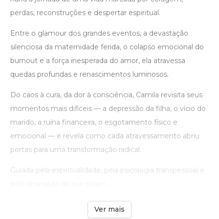
perdas, reconstruções e despertar espiritual.
Entre o glamour dos grandes eventos, a devastação
silenciosa da maternidade ferida, o colapso emocional do
burnout e a força inesperada do amor, ela atravessa
quedas profundas e renascimentos luminosos.
Do caos à cura, da dor à consciência, Camila revisita seus
momentos mais difíceis — a depressão da filha, o vício do
marido, a ruína financeira, o esgotamento físico e
emocional — e revela como cada atravessamento abriu
portas para uma transformação radical.
Guiada pela espiritualidade, pela psicologia transpessoal e
pelo chamado de sua própri ...
Ver mais