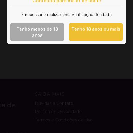
Conteúdo para maior de idade
É necessario realizar uma verificação de idade
Tenho menos de 18
Tenho 18 anos ou mais
anos
SAIBA MAIS
Dúvidas e Contato
da de
Política de Privacidade
Termos e Condições de Uso