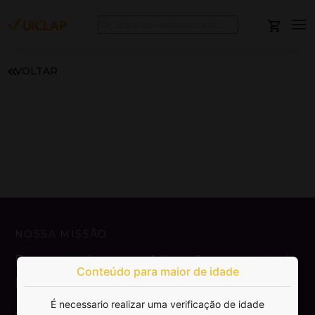
VOLTAR
NOSSA MISSÃO
Democratizar a publicação e venda de
Conteúdo para maior de idade
livros.
É necessario realizar uma verificação de idade
SAIBA MAIS