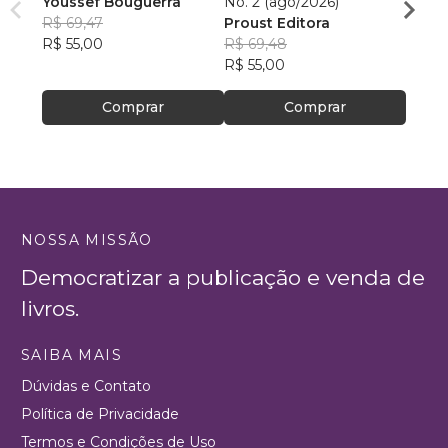
Youssef Bouguerra
No. 2 (ago/2026)
Criat
R$ 69,47
Proust Editora
Apoll
R$ 55,00
R$ 69,48
R$ 26,
R$ 55,00
R$ 20
Comprar
Comprar
NOSSA MISSÃO
Democratizar a publicação e venda de
livros.
SAIBA MAIS
Dúvidas e Contato
Política de Privacidade
Termos e Condições de Uso