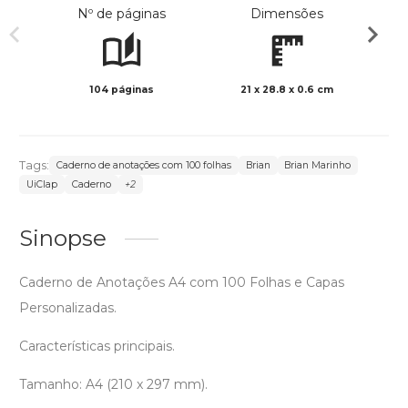
Nº de páginas
Dimensões
104 páginas
21 x 28.8 x 0.6 cm
Preto 
Tags:
Caderno de anotações com 100 folhas
Brian
Brian Marinho
UiClap
Caderno
+2
Sinopse
Caderno de Anotações A4 com 100 Folhas e Capas
Personalizadas.
Características principais.
Tamanho: A4 (210 x 297 mm).