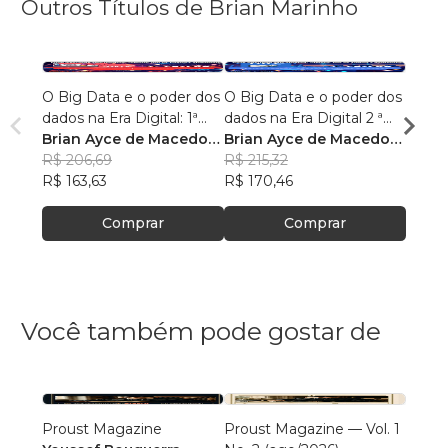
Outros Títulos de Brian Marinho
O Big Data e o poder dos
O Big Data e o poder dos
“O re
dados na Era Digital: 1ª
dados na Era Digital 2 ª
lingu
Edição.
Brian Ayce de Macedo
Edição:
Brian Ayce de Macedo
progr
Brian
Marinho
R$ 206,69
Marinho
R$ 215,32
data e
Mari
R$ 87
R$ 163,63
R$ 170,46
R$ 69
Comprar
Comprar
Você também pode gostar de
Proust Magazine
Proust Magazine — Vol. 1
Explor