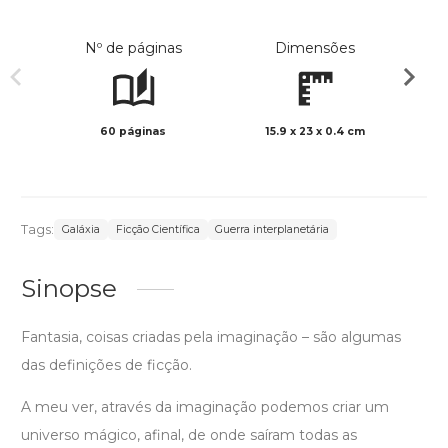
Nº de páginas
Dimensões
60 páginas
15.9 x 23 x 0.4 cm
Preto 
Tags:
Galáxia
Ficção Científica
Guerra interplanetária
Sinopse
Fantasia, coisas criadas pela imaginação – são algumas
das definições de ficção.
A meu ver, através da imaginação podemos criar um
universo mágico, afinal, de onde saíram todas as