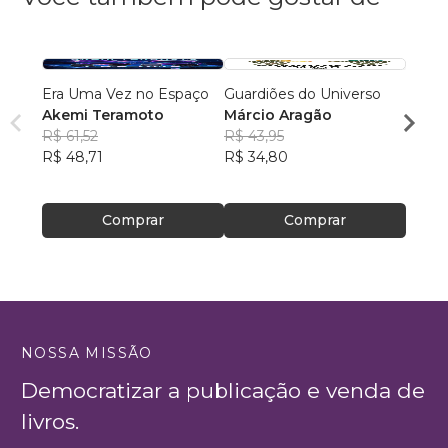
Era Uma Vez no Espaço
Guardiões do Universo
Missã
Akemi Teramoto
Márcio Aragão
Eliset
R$ 61,52
R$ 43,95
R$ 37
R$ 48,71
R$ 34,80
R$ 29
Comprar
Comprar
NOSSA MISSÃO
Democratizar a publicação e venda de
livros.