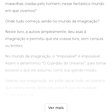
maravilhas criadas pelo homem, nesse fantástico mundo
em que vivemos?
Onde tudo começa, senão no mundo da imaginação?
Neste livro, a autora simplesmente, deu asas à
imaginação e permitiu que ela voasse livre, sem censura
ou limites.
No mundo da imaginação, o “Impossível” é impossível.
Assim o determinou “O Guardião do Universo”, para tornar
possível o que ele assumiu como sua grande missão.
Usando sua imaginação, ele pôde salvar todo um planeta
que estava sendo destruído pelos frutos da maldade,
imaginada e pra ...
Ver mais