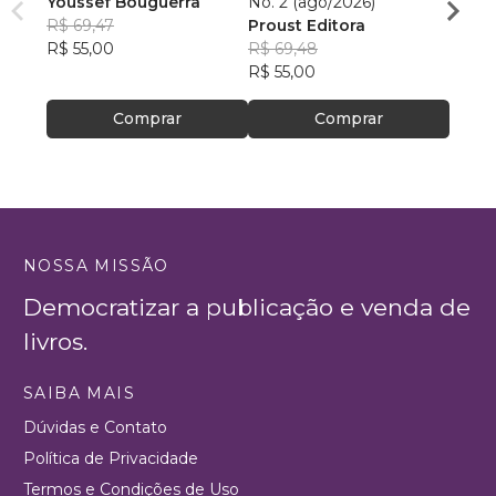
Youssef Bouguerra
No. 2 (ago/2026)
Criat
R$ 69,47
Proust Editora
Apoll
R$ 55,00
R$ 69,48
R$ 26,
R$ 55,00
R$ 20
Comprar
Comprar
NOSSA MISSÃO
Democratizar a publicação e venda de
livros.
SAIBA MAIS
Dúvidas e Contato
Política de Privacidade
Termos e Condições de Uso