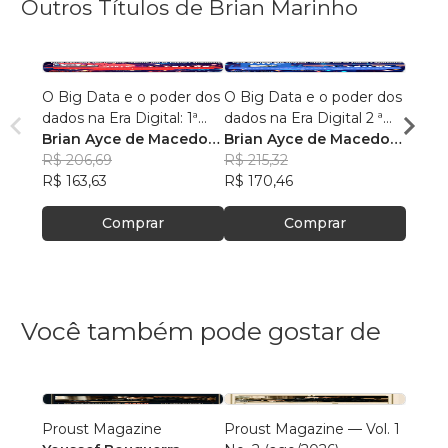
Outros Títulos de Brian Marinho
O Big Data e o poder dos
O Big Data e o poder dos
“O re
dados na Era Digital: 1ª
dados na Era Digital 2 ª
lingu
Edição.
Brian Ayce de Macedo
Edição:
Brian Ayce de Macedo
progr
Brian
Marinho
R$ 206,69
Marinho
R$ 215,32
data e
Mari
R$ 87
R$ 163,63
R$ 170,46
R$ 69
Comprar
Comprar
Você também pode gostar de
Proust Magazine
Proust Magazine — Vol. 1
Explor