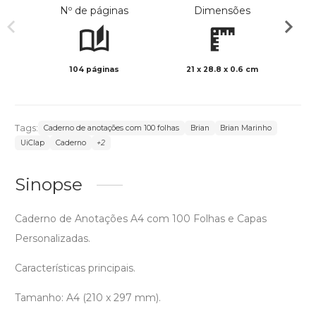
Nº de páginas
Dimensões
104 páginas
21 x 28.8 x 0.6 cm
Preto 
Tags:
Caderno de anotações com 100 folhas
Brian
Brian Marinho
UiClap
Caderno
+2
Sinopse
Caderno de Anotações A4 com 100 Folhas e Capas
Personalizadas.
Características principais.
Tamanho: A4 (210 x 297 mm).