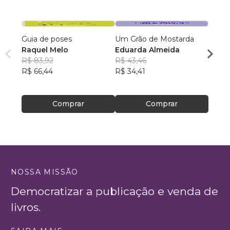
Guia de poses
Um Grão de Mostarda
Inteli
Raquel Melo
Eduarda Almeida
Aulas 
R$ 83,92
R$ 43,46
PhD(c
R$ 66,44
R$ 34,41
R$ 63
R$ 50
Comprar
Comprar
NOSSA MISSÃO
Democratizar a publicação e venda de
livros.