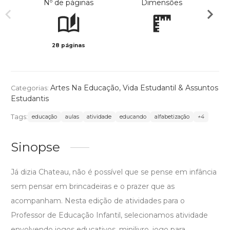
Nº de páginas
Dimensões
28 páginas
Col
Artes Na Educação
,
Vida Estudantil & Assuntos
Categorias:
Estudantis
Tags:
educação
aulas
atividade
educando
alfabetização
+4
Sinopse
Já dizia Chateau, não é possível que se pense em infância
sem pensar em brincadeiras e o prazer que as
acompanham. Nesta edição de atividades para o
Professor de Educação Infantil, selecionamos atividade
envolvendo jogos educativos, minilivro, jogo para