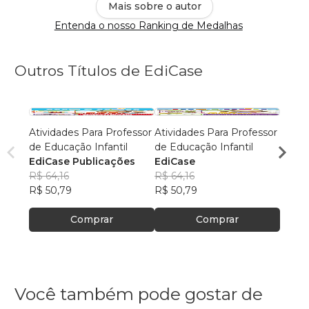
Mais sobre o autor
Entenda o nosso Ranking de Medalhas
Outros Títulos de EdiCase
Atividades Para Professor
Atividades Para Professor
Livro
de Educação Infantil
de Educação Infantil
Letra
EdiCase Publicações
EdiCase
EdiCa
R$ 64,16
R$ 64,16
R$ 42
R$ 50,79
R$ 50,79
R$ 33
Comprar
Comprar
Você também pode gostar de