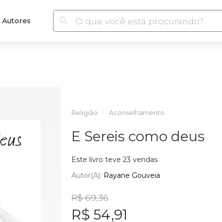
Autores
Religião
Aconselhamento
E Sereis como deus
Este livro teve 23 vendas
Autor(a):
Rayane Gouveia
R$ 69,36
R$ 54,91