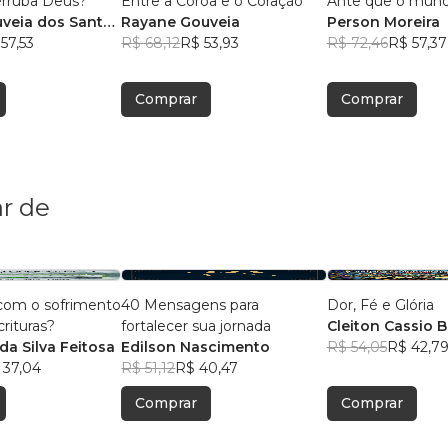
erruba Deus?
Entre a Coroa e o Coração
Ante que o mund
veia dos Santos
Rayane Gouveia
Person Moreira
57,53
R$ 68,12
R$ 53,93
R$ 72,46
R$ 57,37
Comprar
Comprar
r de
com o sofrimento
40 Mensagens para
Dor, Fé e Glória
crituras?
fortalecer sua jornada
Cleiton Cassio 
da Silva Feitosa
Edilson Nascimento
R$ 54,05
R$ 42,7
 37,04
R$ 51,12
R$ 40,47
Comprar
Comprar