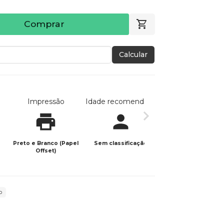
Comprar
Calcular
Impressão
Idade recomendada
Data de publicaç
Preto e Branco (Papel
Sem classificação
18/11/2025
Offset)
o