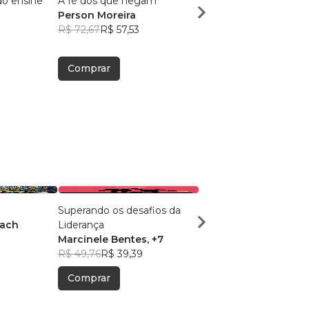
o ensine
A fé dos que negam
Ateísmo Cristão
Person Moreira
Rayane Gouveia
R$ 72,67
R$ 57,53
R$ 71,84
R$ 56,88
Comprar
Comprar
Superando os desafios da
Identidade de Valor
Bach
Liderança
Simone Lacerda
9
Marcinele Bentes
, +7
R$ 81,24
R$ 64,31
R$ 49,76
R$ 39,39
Comprar
Comprar