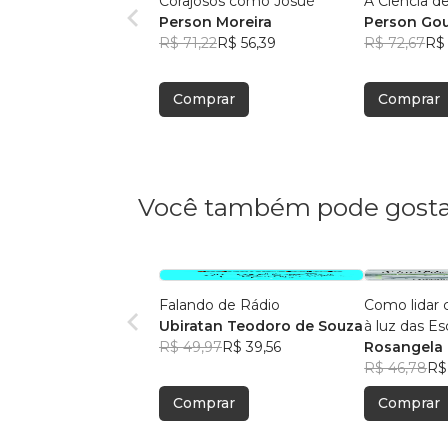
Corajosos como Josué
A Ciência d
Person Moreira
Person Gou
R$ 71,22
R$ 56,39
Moreira
R$ 72,67
R$ 
Comprar
Comprar
Você também pode gosta
Falando de Rádio
Como lidar 
Ubiratan Teodoro de Souza
à luz das Es
R$ 49,97
R$ 39,56
Rosangela 
R$ 46,78
R$
Comprar
Comprar