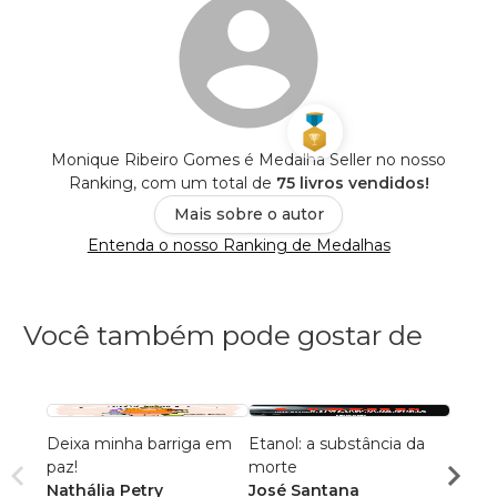
Monique Ribeiro Gomes é Medalha Seller no nosso
Ranking, com um total de
75 livros vendidos!
Mais sobre o autor
Entenda o nosso Ranking de Medalhas
Você também pode gostar de
Deixa minha barriga em
Etanol: a substância da
A ali
paz!
morte
deseq
Nathália Petry
José Santana
meu p
Tatia