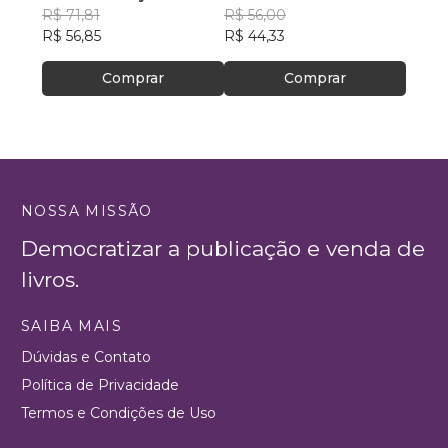
R$ 71,81
R$ 56,00
R$ 56
R$ 56,85
R$ 44,33
R$ 44
Comprar
Comprar
NOSSA MISSÃO
Democratizar a publicação e venda de
livros.
SAIBA MAIS
Dúvidas e Contato
Política de Privacidade
Termos e Condições de Uso