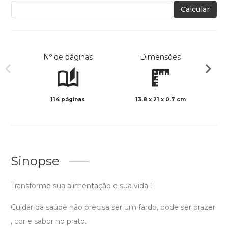
Calcular
Nº de páginas
Dimensões
114 páginas
13.8 x 21 x 0.7 cm
Col
Sinopse
Transforme sua alimentação e sua vida !
Cuidar da saúde não precisa ser um fardo, pode ser prazer
, cor e sabor no prato.