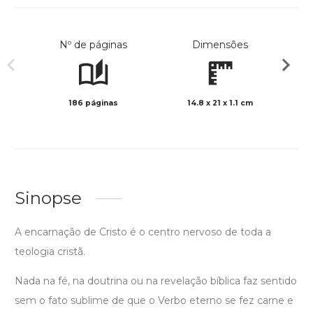
Nº de páginas
Dimensões
186 páginas
14.8 x 21 x 1.1 cm
Preto 
Sinopse
A encarnação de Cristo é o centro nervoso de toda a
teologia cristã.
Nada na fé, na doutrina ou na revelação bíblica faz sentido
sem o fato sublime de que o Verbo eterno se fez carne e