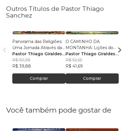
Outros Títulos de Pastor Thiago
Sanchez
Panorama das Religiões:
O CAMINHO DA
O SE
Uma Jornada Através da
MONTANHA: Lições do
O SAL
Diversidade Espiritual
Pastor Thiago Giraldes
Sermão de Jesus
Pastor Thiago Giraldes
no No
Pasto
Sanchez
R$ 50,38
Sanchez
R$ 52,65
Sanc
R$ 84
R$ 39,88
R$ 41,69
R$ 66
Comprar
Comprar
Você também pode gostar de