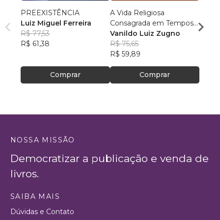
PREEXISTÊNCIA
A Vida Religiosa
Cosm
Luiz Miguel Ferreira
Consagrada em Tempos
Cristo
R$ 77,53
de Papa Francisco
Vanildo Luiz Zugno
crianç
Rafae
R$ 61,38
R$ 75,65
R$ 46
R$ 59,89
R$ 37
Comprar
Comprar
NOSSA MISSÃO
Democratizar a publicação e venda de
livros.
SAIBA MAIS
Dúvidas e Contato