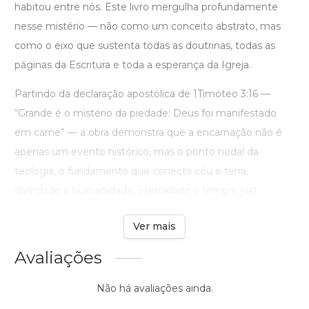
habitou entre nós. Este livro mergulha profundamente
nesse mistério — não como um conceito abstrato, mas
como o eixo que sustenta todas as doutrinas, todas as
páginas da Escritura e toda a esperança da Igreja.
Partindo da declaração apostólica de 1Timóteo 3:16 —
“Grande é o mistério da piedade: Deus foi manifestado
em carne” — a obra demonstra que a encarnação não é
apenas um evento histórico, mas o ponto nodal da
teologia, o fundamento que conecta céu e terra,
divindade e humanidade, eternidade e tempo, just ...
Ver mais
Avaliações
Não há avaliações ainda.