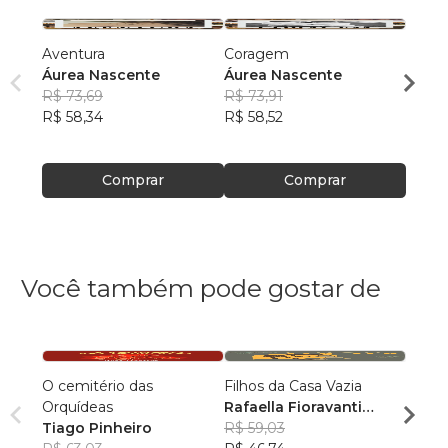
Aventura
Coragem
Alegri
Áurea Nascente
Áurea Nascente
Áure
R$ 73,69
R$ 73,91
R$ 72
R$ 58,34
R$ 58,52
R$ 57
Comprar
Comprar
Você também pode gostar de
O cemitério das
Filhos da Casa Vazia
Acãnt
Orquídeas
Rafaella Fioravanti
André
Tiago Pinheiro
Venturato Silva
R$ 59,03
Fons
R$ 82