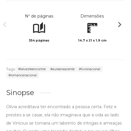
Nº de páginas
Dimensões
354 páginas
14.7 x 21 x 1.9 cm
Preto 
Tags:
#talvezteencontre
#aureanascente
#livronacional
#romancenacional
Sinopse
Olívia acreditava ter encontrado a pessoa certa. Feliz e
prestes a se casar, ela não imaginava que a vida ao lado
de Vinícius se tornaria um labirinto de intrigas e ameaças