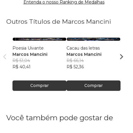
Entenda o nosso Ranking de Medalhas
Outros Títulos de Marcos Mancini
Poesia Uivante
Cacau das letras
Cacau 
Marcos Mancini
Marcos Mancini
Marc
R$ 51,04
R$ 66,14
R$ 62
R$ 40,41
R$ 52,36
R$ 49
Comprar
Comprar
Você também pode gostar de