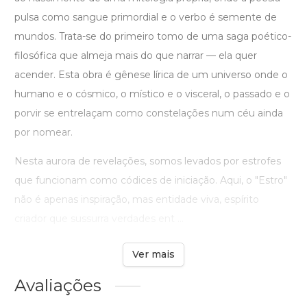
pulsa como sangue primordial e o verbo é semente de
mundos. Trata-se do primeiro tomo de uma saga poético-
filosófica que almeja mais do que narrar — ela quer
acender. Esta obra é gênese lírica de um universo onde o
humano e o cósmico, o místico e o visceral, o passado e o
porvir se entrelaçam como constelações num céu ainda
por nomear.
Nesta aurora de revelações, somos levados por estrofes
que funcionam como códices de iniciação. Aqui, o "Estro"
não é apenas inspiração, mas entidade viva, espírito
criador que sussurra verdades ent ...
Ver mais
Avaliações