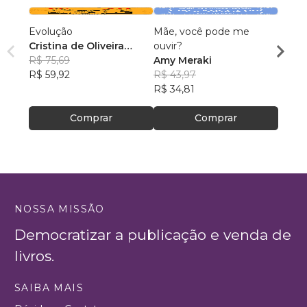
Evolução
Mãe, você pode me
Tudo 
Cristina de Oliveira
ouvir?
de ter
Leopoldino Rodrigues
R$ 75,69
Amy Meraki
Paôla
R$ 59,92
R$ 43,97
R$ 69
R$ 34,81
R$ 54
Comprar
Comprar
NOSSA MISSÃO
Democratizar a publicação e venda de
livros.
SAIBA MAIS