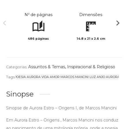
Nº de páginas
Dimensões
486 páginas
14.8 x 21 x 2.6 cm
Preto 
Assuntos & Temas
,
Inspiracional & Religioso
Categorias:
Tags:
POESIA AURORA VIDA AMOR MARCOS MANCINI LUZ ANJO AURORA
Sinopse
Sinopse de Aurora Estro – Origens I, de Marcos Mancini
Em Aurora Estro – Origens , Marcos Mancini nos conduz
ao nascimento de uma mitologia própria, onde a poesia