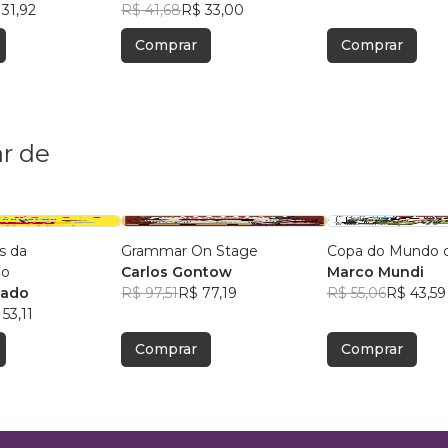
31,92
R$ 41,68
R$ 33,00
Comprar
Comprar
r de
s da
Grammar On Stage
Copa do Mundo de
ão
Carlos Gontow
Marco Mundi
mado
R$ 97,51
R$ 77,19
R$ 55,06
R$ 43,59
53,11
Comprar
Comprar