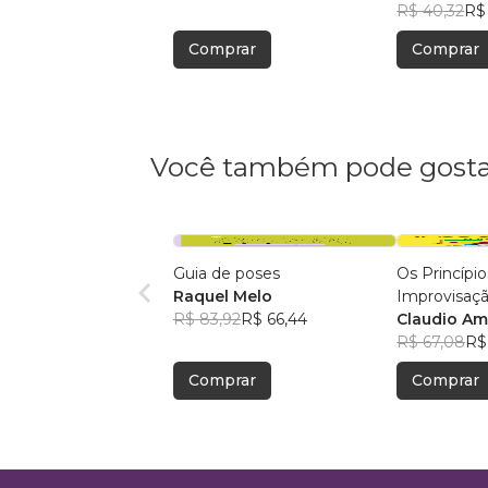
R$ 40,32
R$ 
Comprar
Comprar
Você também pode gosta
Guia de poses
Os Princípio
Raquel Melo
Improvisaç
R$ 83,92
R$ 66,44
Claudio A
R$ 67,08
R$ 
Comprar
Comprar