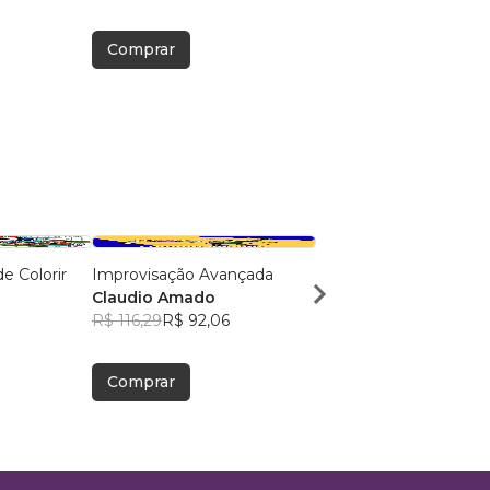
Comprar
Comprar
 Colorir
Improvisação Avançada
Cores Da Dança
Claudio Amado
Felipe Laureano
R$ 116,29
R$ 92,06
R$ 60,16
R$ 47,63
Comprar
Comprar