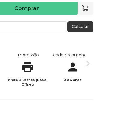
Comprar
Calcular
Impressão
Idade recomendada
Data de publicaç
Preto e Branco (Papel
3 a 5 anos
17/11/2025
Offset)