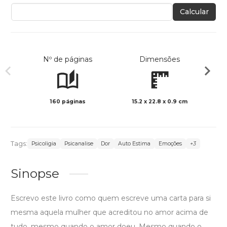
Calcular
Nº de páginas
Dimensões
160 páginas
15.2 x 22.8 x 0.9 cm
Preto 
Tags:
Psicoligia
Psicanalise
Dor
Auto Estima
Emoções
+3
Sinopse
Escrevo este livro como quem escreve uma carta para si
mesma aquela mulher que acreditou no amor acima de
tudo, mesmo quando o amor doeu. Mesmo quando o