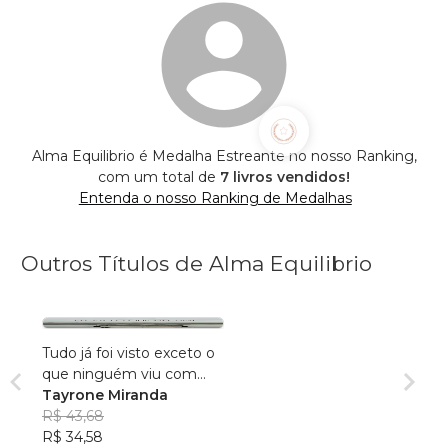
Alma Equilibrio é Medalha Estreante no nosso Ranking,
com um total de
7 livros vendidos!
Entenda o nosso Ranking de Medalhas
Outros Títulos de Alma Equilibrio
Tudo já foi visto exceto o
que ninguém viu com
seus olhos. Por isso
Tayrone Miranda
escrevi.
R$ 43,68
R$ 34,58