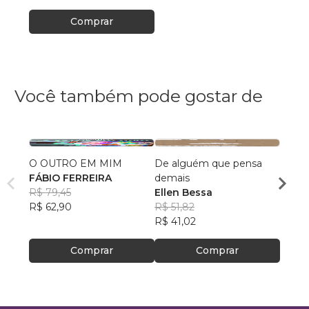
Comprar
Você também pode gostar de
O OUTRO EM MIM
De alguém que pensa
Resta
FÁBIO FERREIRA
demais
das M
R$ 79,45
Ellen Bessa
Cinth
R$ 62,90
R$ 51,82
Refo
R$ 75
R$ 41,02
R$ 59
Comprar
Comprar