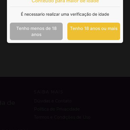
Conteúdo para maior de idade
É necessario realizar uma verificação de idade
Tenho menos de 18
Tenho 18 anos ou mais
anos
SAIBA MAIS
Dúvidas e Contato
da de
Política de Privacidade
Termos e Condições de Uso