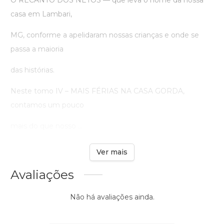
casa em Lambari,
MG, conforme a apelidaram nossas crianças e onde se
passa a maioria
das histórias.
Neste tomo IV – MAIS FÉRIAS NA CASA GORDA,
contamos um pouco
mais do que nosso ...
Ver mais
Avaliações
Não há avaliações ainda.