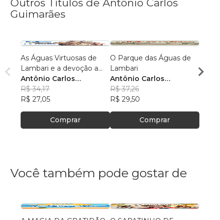
Outros Títulos de Antônio Carlos
Guimarães
As Águas Virtuosas de
O Parque das Águas de
As Ág
Lambari e a devoção a
Lambari
Lamba
Nossa Senhora da Saúde
Antônio Carlos
Antônio Carlos
Antôn
Guimarães
R$ 34,17
Guimarães
R$ 37,26
Guim
R$ 37
R$ 27,05
R$ 29,50
R$ 29
Comprar
Comprar
Você também pode gostar de