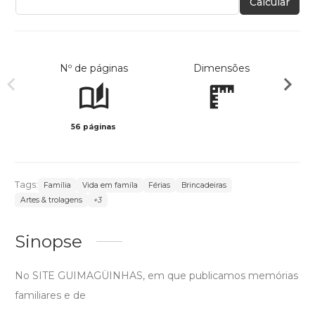
Calcular
Nº de páginas
Dimensões
56 páginas
Col
Tags:
Família
Vida em famíla
Férias
Brincadeiras
Artes & trolagens
+3
Sinopse
No SITE GUIMAGÜINHAS, em que publicamos memórias
familiares e de