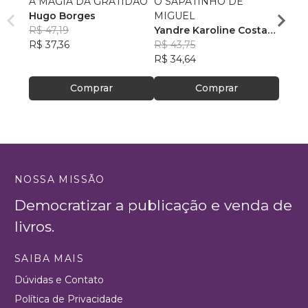
A MAGIA DA GRATIDÃO
O SAPATINHO DE
Perre
Hugo Borges
MIGUEL
Maria
R$ 47,19
Yandre Karoline Costa
R$ 64
R$ 37,36
Mourão
R$ 43,75
R$ 50
R$ 34,64
Comprar
Comprar
NOSSA MISSÃO
Democratizar a publicação e venda de
livros.
SAIBA MAIS
Dúvidas e Contato
Política de Privacidade