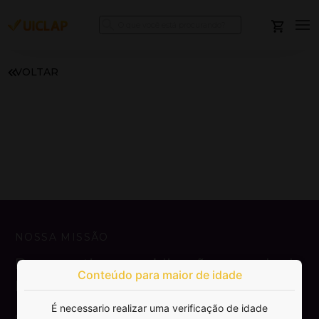
VOLTAR
NOSSA MISSÃO
Democratizar a publicação e venda de
Conteúdo para maior de idade
livros.
É necessario realizar uma verificação de idade
SAIBA MAIS