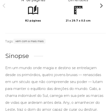
Nº de páginas
Dimensões
82 páginas
21 x 29.7 x 0.5 cm
Preto 
Tags:
vem com a mais mais
Sinopse
Em um mundo onde magia e destino se entrelaçam
desde os primórdios, quatro jovens bruxas — renascidas
em um século que não compreende seu poder — lutam
para manter o equilíbrio das direções do mundo. Gabi, a
chama indomável do Sul, carrega em sua pele as marcas
de vidas que arderam antes dela. Any, o amanhecer do
Leste, traz o dom do amor capaz de curar ou destruir.