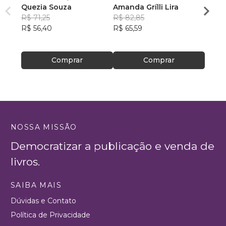
Quezia Souza
Amanda Grílli Lira
Guilh
R$ 71,25
R$ 82,85
R$ 63
R$ 56,40
R$ 65,59
R$ 50
Comprar
Comprar
NOSSA MISSÃO
Democratizar a publicação e venda de
livros.
SAIBA MAIS
Dúvidas e Contato
Política de Privacidade