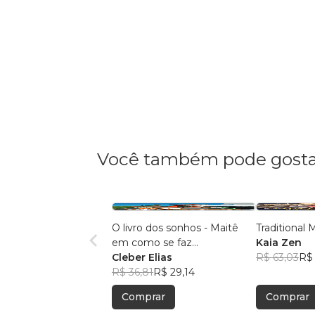
Você também pode gosta
O livro dos sonhos - Maitê
Traditional
em como se faz...
Kaia Zen
Cleber Elias
R$ 63,03
R$
R$ 36,81
R$ 29,14
Comprar
Comprar