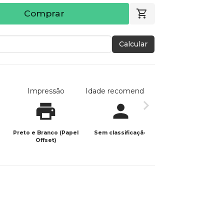
Comprar
Calcular
Impressão
Idade recomendada
Data de publicaç
Preto e Branco (Papel
Sem classificação
16/11/2025
Offset)