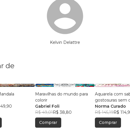
Kelvin Delattre
r de
 Mandala
Maravilhas do mundo para
Aquarela com sab
colorir
gostosuras sem 
 49,90
Gabriel Foli
esboço
Norma Curado
R$ 49,01
R$ 38,80
R$ 145,19
R$ 114,
Comprar
Comprar