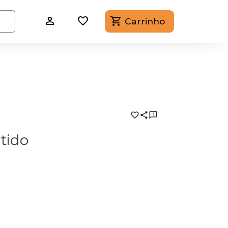
Carrinho
rtido