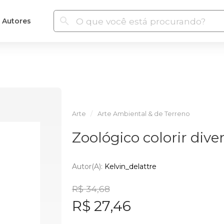
Autores
Arte
Arte Ambiental & de Terreno
Zoológico colorir dive
Autor(a):
Kelvin_delattre
R$ 34,68
R$ 27,46