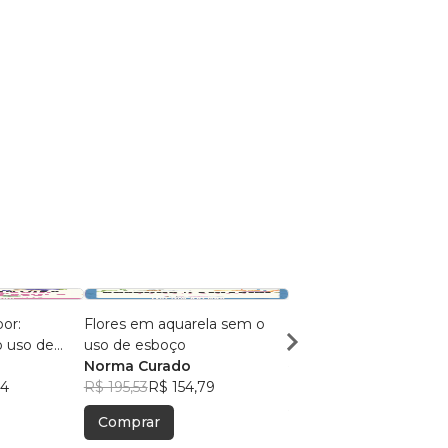
or:
Flores em aquarela sem o
As aventuras da Sereia
o uso de
uso de esboço
Evelyn da Silva Pereir
Norma Curado
Scalet
R$ 75,81
R$ 60,01
94
R$ 195,53
R$ 154,79
Comprar
Comprar