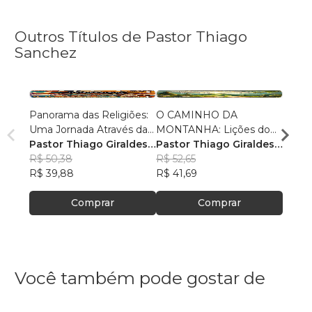
Outros Títulos de Pastor Thiago
Sanchez
Panorama das Religiões:
O CAMINHO DA
O SE
Uma Jornada Através da
MONTANHA: Lições do
O SAL
Diversidade Espiritual
Pastor Thiago Giraldes
Sermão de Jesus
Pastor Thiago Giraldes
no No
Pasto
Sanchez
R$ 50,38
Sanchez
R$ 52,65
Sanc
R$ 84
R$ 39,88
R$ 41,69
R$ 66
Comprar
Comprar
Você também pode gostar de