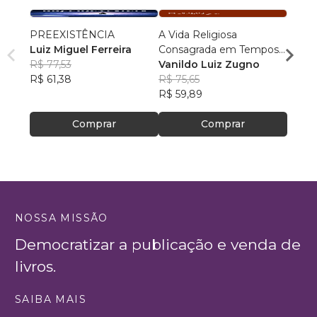
PREEXISTÊNCIA
A Vida Religiosa
Cosm
Luiz Miguel Ferreira
Consagrada em Tempos
Cristo
R$ 77,53
de Papa Francisco
Vanildo Luiz Zugno
crianç
Rafae
R$ 61,38
R$ 75,65
R$ 46
R$ 59,89
R$ 37
Comprar
Comprar
NOSSA MISSÃO
Democratizar a publicação e venda de
livros.
SAIBA MAIS