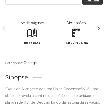
Calcular
Nº de páginas
Dimensões
80 páginas
14.8 x 21 x 0.5 cm
Preto 
Teologia
Categorias:
Sinopse
“Deus de Alianças e de uma Única Dispensação” é uma
obra que revela a continuidade, fidelidade e unidade do
plano redentor de Deus ao longo da história da salvação.