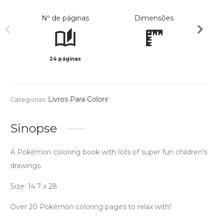
Nº de páginas
Dimensões
24 páginas
Preto 
Livros Para Colorir
Categorias:
Sinopse
A Pokémon coloring book with lots of super fun children's
drawings.
Size: 14.7 x 28
Over 20 Pokémon coloring pages to relax with!