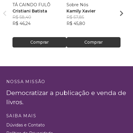
TÁ CAINDO FULÔ
Sobre Nós
Qualq
Cristiani Batista
Kamily Xavier
Kimbe
R$ 58,40
R$ 57,85
Bong
R$ 51
R$ 46,24
R$ 45,80
R$ 40
Comprar
Comprar
NOSSA MISSÃO
Democratizar a publicação e venda de
livros.
SAIBA MAIS
Dúvidas e Contato