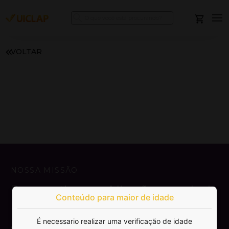
VOLTAR
NOSSA MISSÃO
Democratizar a publicação e venda de
Conteúdo para maior de idade
livros.
É necessario realizar uma verificação de idade
SAIBA MAIS