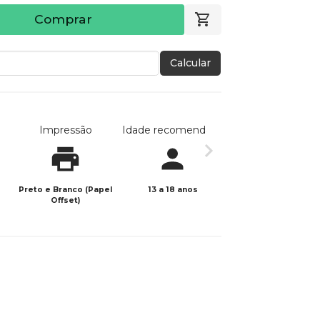
Comprar
Calcular
Impressão
Idade recomendada
Data de publicaç
Preto e Branco (Papel
13 a 18 anos
15/11/2025
Offset)