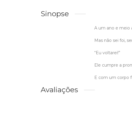
Sinopse
A um ano e meio at
Mas não sei foi, se
“Eu voltarei!”
Ele cumpre a prom
E com um corpo fí
Avaliações