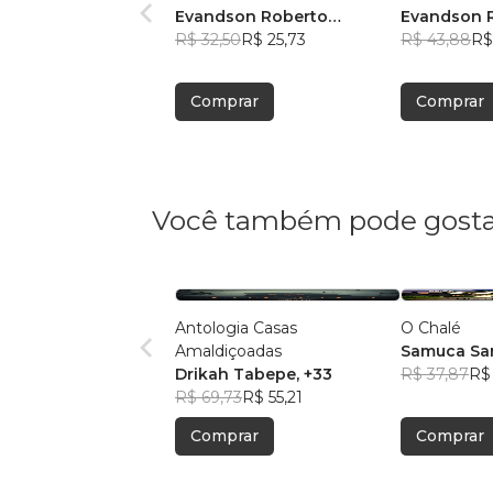
Evandson Roberto
Evandson 
Laurindo
R$ 32,50
R$ 25,73
Laurindo
R$ 43,88
R$
Comprar
Comprar
Você também pode gosta
Antologia Casas
O Chalé
Amaldiçoadas
Samuca Sa
Drikah Tabepe
, +33
R$ 37,87
R$
R$ 69,73
R$ 55,21
Comprar
Comprar