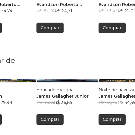
Roberto
Evandson Roberto
Evandson Robe
 34,74
Laurindo
R$ 81,74
R$ 64,71
Laurindo
R$ 78,43
R$ 62,0
Comprar
Comprar
r de
Entidade maligna
Noite de travessu
n
James Gallagher Junior
James Gallagher
 29,98
R$ 46,55
R$ 36,85
R$ 43,70
R$ 34,5
Comprar
Comprar