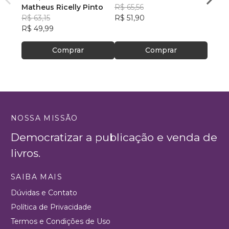
Matheus Ricelly Pinto
R$ 65,56
dos S
R$ 75
R$ 63,15
R$ 51,90
R$ 60
R$ 49,99
Comprar
Comprar
NOSSA MISSÃO
Democratizar a publicação e venda de
livros.
SAIBA MAIS
Dúvidas e Contato
Política de Privacidade
Termos e Condições de Uso