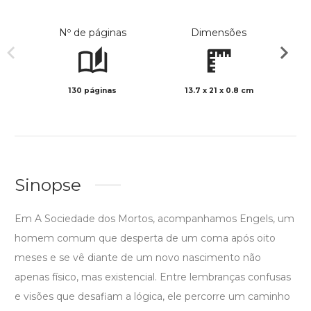
Nº de páginas
Dimensões
130 páginas
13.7 x 21 x 0.8 cm
Preto 
Sinopse
Em A Sociedade dos Mortos, acompanhamos Engels, um
homem comum que desperta de um coma após oito
meses e se vê diante de um novo nascimento não
apenas físico, mas existencial. Entre lembranças confusas
e visões que desafiam a lógica, ele percorre um caminho