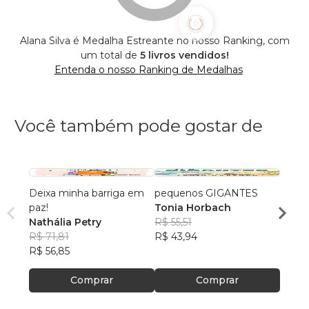
Alana Silva é Medalha Estreante no nosso Ranking, com
um total de
5 livros vendidos!
Entenda o nosso Ranking de Medalhas
Você também pode gostar de
Deixa minha barriga em
pequenos GIGANTES
As Ba
paz!
Tonia Horbach
Delma
Nathália Petry
R$ 55,51
R$ 54
R$ 71,81
R$ 43,94
R$ 42
R$ 56,85
Comprar
Comprar