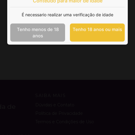
Conteúdo para maior de idade
É necessario realizar uma verificação de idade
Tenho menos de 18
Tenho 18 anos ou mais
anos
SAIBA MAIS
Dúvidas e Contato
da de
Política de Privacidade
Termos e Condições de Uso