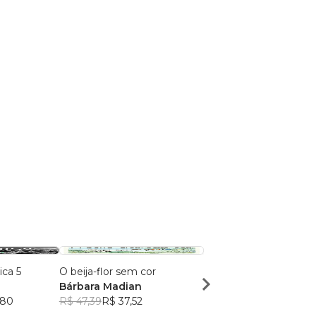
ca 5
O beija-flor sem cor
A Arte de Escrever R
Bárbara Madian
Sem Chorar
,80
R$ 47,39
R$ 37,52
Gustavo Caperutto d