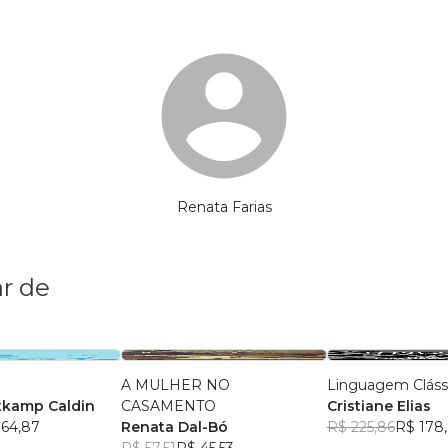
Renata Farias
r de
a
A MULHER NO
Linguagem Clássi
rtkamp Caldin
CASAMENTO
Cristiane Elias
 64,87
Renata Dal-Bó
R$ 225,86
R$ 178