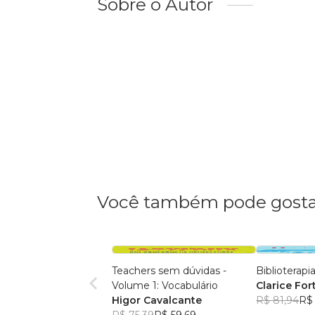
Sobre o Autor
Você também pode gosta
Teachers sem dúvidas -
Biblioterapi
Volume 1: Vocabulário
Clarice Fo
Higor Cavalcante
R$ 81,94
R$