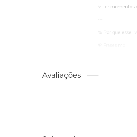
✨ Ter momentos de
---
🦄 Por que esse liv
💖 Frases mo ...
Avaliações