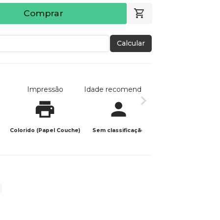
Comprar
Calcular
Impressão
Idade recomendada
Data de publicaç
Colorido (Papel Couche)
Sem classificação
14/11/2025