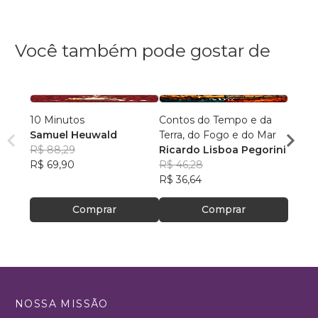
Você também pode gostar de
10 Minutos
Contos do Tempo e da
O Arm
Samuel Heuwald
Terra, do Fogo e do Mar
Minha
R$ 88,29
Ricardo Lisboa Pegorini
Vitor
R$ 69,90
R$ 46,28
R$ 82
R$ 36,64
R$ 65
Comprar
Comprar
NOSSA MISSÃO