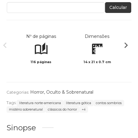
Calcular
Nº de páginas
Dimensões
116 páginas
14 x 21 x 0.7 cm
Preto 
Horror
,
Oculto & Sobrenatural
Categorias:
Tags:
literatura norte-americana
literatura gótica
contos sombrios
mistério sobrenatural
clássicos do horror
+4
Sinopse