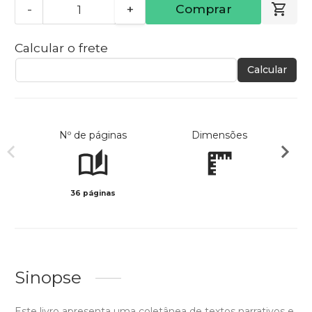
-
+
Comprar
Calcular o frete
Calcular
Nº de páginas
Dimensões
36 páginas
Col
Sinopse
Este livro apresenta uma coletânea de textos narrativos e