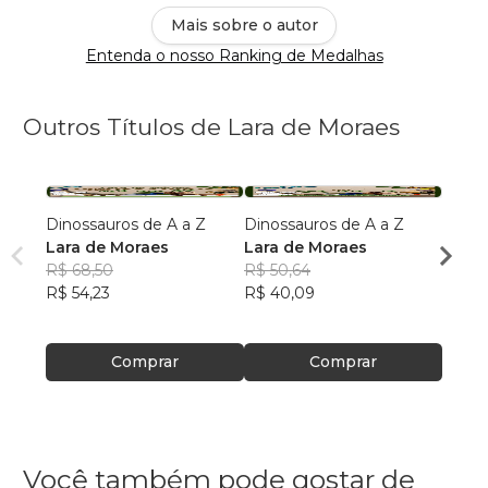
Mais sobre o autor
Entenda o nosso Ranking de Medalhas
Outros Títulos de Lara de Moraes
Dinossauros de A a Z
Dinossauros de A a Z
Tric, 
Lara de Moraes
Lara de Moraes
Lara 
R$ 68,50
R$ 50,64
R$ 28
R$ 54,23
R$ 40,09
R$ 22
Comprar
Comprar
Você também pode gostar de