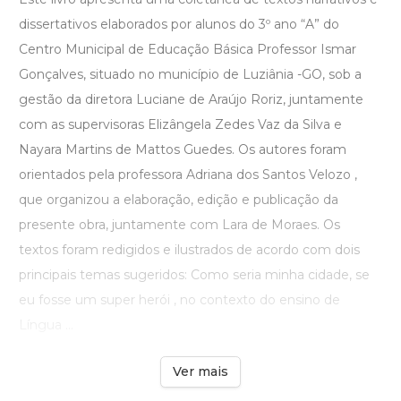
dissertativos elaborados por alunos do 3º ano “A” do
Centro Municipal de Educação Básica Professor Ismar
Gonçalves, situado no município de Luziânia -GO, sob a
gestão da diretora Luciane de Araújo Roriz, juntamente
com as supervisoras Elizângela Zedes Vaz da Silva e
Nayara Martins de Mattos Guedes. Os autores foram
orientados pela professora Adriana dos Santos Velozo ,
que organizou a elaboração, edição e publicação da
presente obra, juntamente com Lara de Moraes. Os
textos foram redigidos e ilustrados de acordo com dois
principais temas sugeridos: Como seria minha cidade, se
eu fosse um super herói , no contexto do ensino de
Língua ...
Ver mais