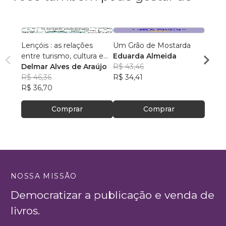
Lençóis : as relações
Um Grão de Mostarda
Inteli
entre turismo, cultura e
Eduarda Almeida
Aulas 
ambiente
Delmar Alves de Araújo
R$ 43,46
PhD(c
R$ 46,36
R$ 34,41
R$ 63
R$ 36,70
R$ 50
Comprar
Comprar
NOSSA MISSÃO
Democratizar a publicação e venda de
livros.