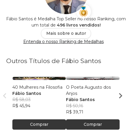
Fábio Santos é Medalha Top Seller no nosso Ranking, com
um total de
496 livros vendidos!
Mais sobre o autor
Entenda o nosso Ranking de Medalhas
Outros Títulos de Fábio Santos
40 Mulheres na Filosofia
O Poeta Augusto dos
Entre 
Fábio Santos
Anjos
Renas
R$ 58,03
Fábio Santos
Fábio
R$ 45,94
R$ 50,16
R$ 11
R$ 39,71
R$ 91
Comprar
Comprar