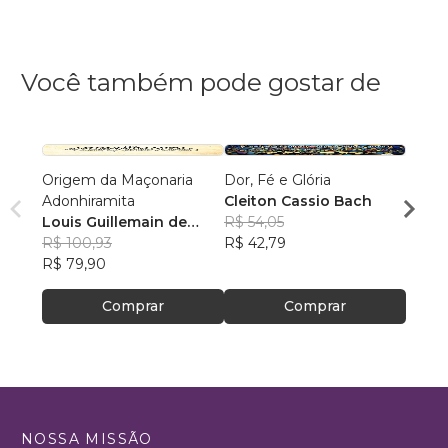
Você também pode gostar de
Origem da Maçonaria
Dor, Fé e Glória
Estou
Adonhiramita
Cleiton Cassio Bach
Muril
Louis Guillemain de
R$ 54,05
R$ 65
Saint-Victor
R$ 100,93
R$ 42,79
R$ 51
R$ 79,90
Comprar
Comprar
NOSSA MISSÃO