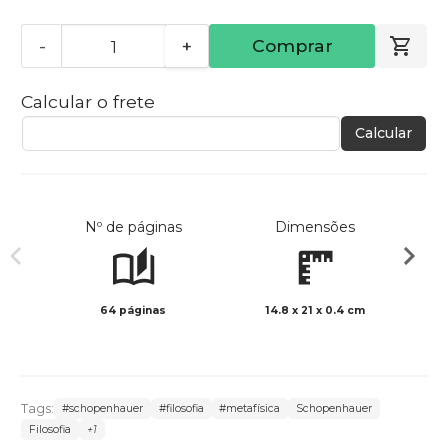
-
+
Comprar
Calcular o frete
Calcular
Nº de páginas
Dimensões
64 páginas
14.8 x 21 x 0.4 cm
Preto 
Tags:
#schopenhauer
#filosofia
#metafísica
Schopenhauer
Filosofia
+1