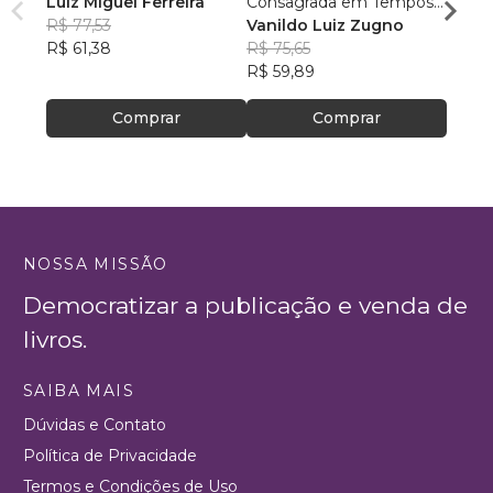
Luiz Miguel Ferreira
Consagrada em Tempos
Cristo
R$ 77,53
de Papa Francisco
Vanildo Luiz Zugno
crianç
Rafae
R$ 61,38
R$ 75,65
R$ 46
R$ 59,89
R$ 37
Comprar
Comprar
NOSSA MISSÃO
Democratizar a publicação e venda de
livros.
SAIBA MAIS
Dúvidas e Contato
Política de Privacidade
Termos e Condições de Uso