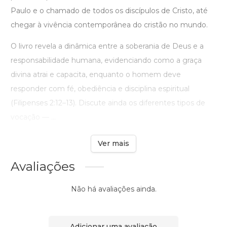
Paulo e o chamado de todos os discípulos de Cristo, até
chegar à vivência contemporânea do cristão no mundo.
O livro revela a dinâmica entre a soberania de Deus e a
responsabilidade humana, evidenciando como a graça
divina atrai e capacita, enquanto o homem deve
responder com fé, obediência e disciplina espiritual
(Filipenses 2:12–13). Discute ainda os diferentes tipos de
vocação — ...
Ver mais
Avaliações
Não há avaliações ainda.
Adicionar uma avaliação