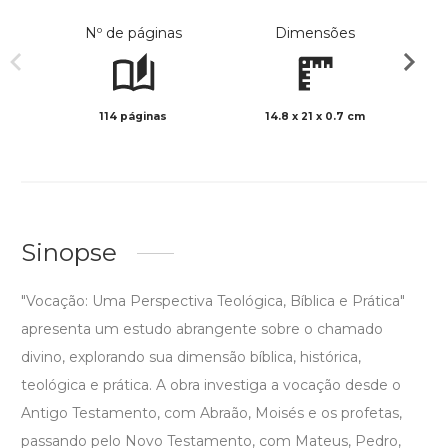
Nº de páginas
Dimensões
114 páginas
14.8 x 21 x 0.7 cm
Preto 
Sinopse
"Vocação: Uma Perspectiva Teológica, Bíblica e Prática"
apresenta um estudo abrangente sobre o chamado
divino, explorando sua dimensão bíblica, histórica,
teológica e prática. A obra investiga a vocação desde o
Antigo Testamento, com Abraão, Moisés e os profetas,
passando pelo Novo Testamento, com Mateus, Pedro,