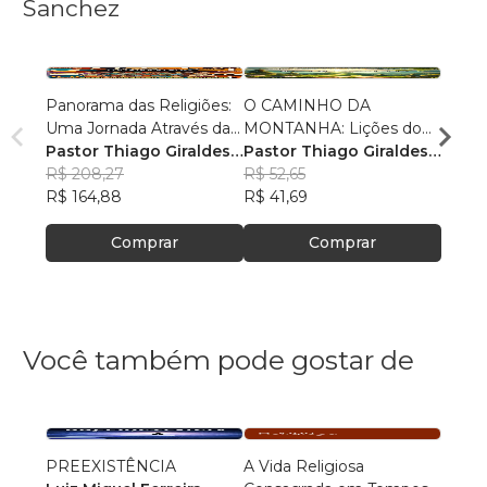
Sanchez
Panorama das Religiões:
O CAMINHO DA
O SE
Uma Jornada Através da
MONTANHA: Lições do
O SAL
Diversidade Espiritual
Pastor Thiago Giraldes
Sermão de Jesus
Pastor Thiago Giraldes
no No
Pasto
Sanchez
R$ 208,27
Sanchez
R$ 52,65
Sanc
R$ 84
R$ 164,88
R$ 41,69
R$ 66
Comprar
Comprar
Você também pode gostar de
PREEXISTÊNCIA
A Vida Religiosa
Cosm