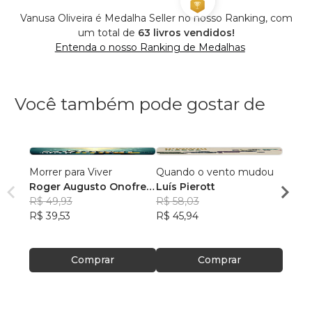
Vanusa Oliveira é Medalha Seller no nosso Ranking, com
um total de
63 livros vendidos!
Entenda o nosso Ranking de Medalhas
Você também pode gostar de
Morrer para Viver
Quando o vento mudou
Doze 
Roger Augusto Onofre
Luís Pierott
Penúl
Barbosa
R$ 49,93
R$ 58,03
Sandr
R$ 39,53
R$ 45,94
R$ 77
R$ 61
Comprar
Comprar