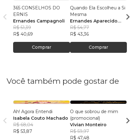
365 CONSELHOS DO
Quando Ela Escolheu a Si
A SI
ERNIS
Mesma
Erna
Ernandes Campagnoli
Ernandes Aparecido
R$ 79
R$ 51,39
Campagnoli
R$ 54,77
R$ 63
R$ 40,69
R$ 43,36
Comprar
Comprar
Você também pode gostar de
Ah! Agora Entendi
O que sobrou de mim
Cami
Isabela Couto Machado
(promocional)
André
R$ 68,04
Vivian Monteiro
R$ 64
R$ 53,87
R$ 59,97
R$ 50
R$ 47,48