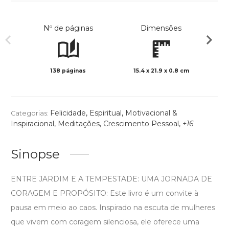
Nº de páginas
Dimensões
138 páginas
15.4 x 21.9 x 0.8 cm
Preto 
Felicidade
,
Espiritual
,
Motivacional &
Categorias:
Inspiracional
,
Meditações
,
Crescimento Pessoal
,
+16
Sinopse
ENTRE JARDIM E A TEMPESTADE: UMA JORNADA DE
CORAGEM E PROPÓSITO: Este livro é um convite à
pausa em meio ao caos. Inspirado na escuta de mulheres
que vivem com coragem silenciosa, ele oferece uma