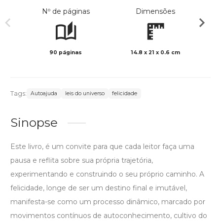
Nº de páginas
Dimensões
90 páginas
14.8 x 21 x 0.6 cm
Preto 
Tags:
Autoajuda
leis do universo
felicidade
Sinopse
Este livro, é um convite para que cada leitor faça uma
pausa e reflita sobre sua própria trajetória,
experimentando e construindo o seu próprio caminho. A
felicidade, longe de ser um destino final e imutável,
manifesta-se como um processo dinâmico, marcado por
movimentos contínuos de autoconhecimento, cultivo do