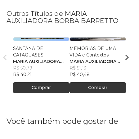
Outros Títulos de MARIA
AUXILIADORA BORBA BARRETTO
SANTANA DE
MEMÓRIAS DE UMA
CONH
CATAGUASES
VIDA e Contextos
DEMA
MARIA AUXILIADORA
Históricos do Brasil
MARIA AUXILIADORA
MARI
BORBA BARRETTO
R$ 50,79
BORBA BARRETTO
R$ 51,13
BORB
R$ 45
R$ 40,21
R$ 40,48
R$ 35
Comprar
Comprar
Você também pode gostar de