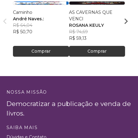
Caminho
AS CAVERNAS QUE
Queri
André Naves.:
VENCI
Chris
R$ 64,04
ROSANA KEULY
R$ 51
R$ 50,70
R$ 74,69
R$ 40
R$ 59,13
Comprar
Comprar
NOSSA MISSÃO
Democratizar a publicação e venda de
livros.
SAIBA MAIS
Dúvidas e Contato