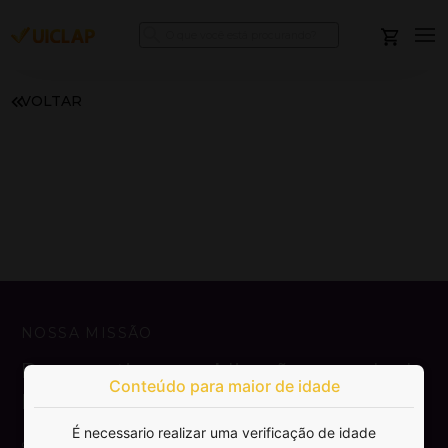
VOLTAR
NOSSA MISSÃO
Democratizar a publicação e venda de
Conteúdo para maior de idade
livros.
É necessario realizar uma verificação de idade
SAIBA MAIS